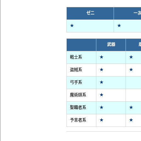
ゼニ
一
★
★
武器
戦士系
★
★
盗賊系
★
★
弓手系
★
魔術師系
★
聖職者系
★
★
予言者系
★
★