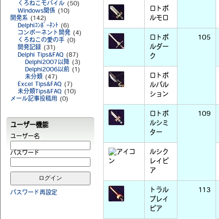
くろねこモバイル
(50)
ロトポ
Windows関係
(10)
ルモロ
開発系
(142)
Delphiｺﾝﾎﾟｰﾈﾝﾄ
(6)
コンポーネント開発
(4)
ロトポ
105
くろねこの愛の手
(0)
ルダー
開発記録
(31)
Delphi Tips&FAQ
(87)
ク
Delphi2007以降
(3)
Delphi2006以前
(1)
ロトポ
未分類
(47)
Excel Tips&FAQ
(7)
ルパル
未分類Tips&FAQ
(10)
ション
メール記事投稿用
(0)
ロトポ
109
ルシミ
ユーザー機能
ター
ユーザー名
ルシク
パスワード
レイピ
ア
トラル
113
パスワード再設定
プレイ
ピア