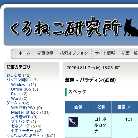
ホーム
記事投稿
検索オプション
サイト情報
記事一覧
記事カテゴリ
2026年8月 7日(金) 18:08 JST
おしらせ
(42)
装備 - パラディン(武器)
パソコン関係
(17)
Windows
(11)
Office 365
(3)
スペック
Excel
(2)
Word
(0)
ゲーム
(762)
画像
名称
装備Lv.
完美世界(PW)
(9)
Master of Epic
(131)
大戦略WEB
(8)
ロトポ
101
プチハンゲ
(1)
ルカタ
ゼネブログ
(574)
ゼネデーター
(42)
ナ
くろねこのつぶやき +
(621)