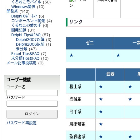
くろねこモバイル
(50)
Windows関係
(10)
開発系
(142)
Delphiｺﾝﾎﾟｰﾈﾝﾄ
(6)
コンポーネント開発
(4)
リンク
くろねこの愛の手
(0)
開発記録
(31)
Delphi Tips&FAQ
(87)
Delphi2007以降
(3)
ゼニ
一
Delphi2006以前
(1)
未分類
(47)
Excel Tips&FAQ
(7)
★
★
未分類Tips&FAQ
(10)
メール記事投稿用
(0)
武器
ユーザー機能
戦士系
★
★
ユーザー名
パスワード
盗賊系
★
★
弓手系
★
パスワード再設定
魔術師系
★
聖職者系
★
★