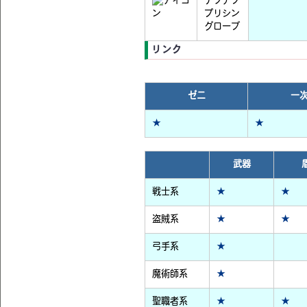
デフナブ
プリシン
グローブ
リンク
ゼニ
一
★
★
武器
戦士系
★
★
盗賊系
★
★
弓手系
★
魔術師系
★
聖職者系
★
★