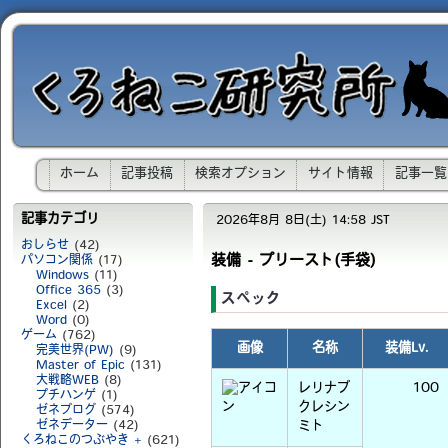
ホーム
記事投稿
検索オプション
サイト情報
記事一覧
記事カテゴリ
2026年8月 8日(土) 14:58 JST
おしらせ
(42)
装備 - プリースト(手袋)
パソコン関係
(17)
Windows
(11)
Office 365
(3)
スペック
Excel
(2)
Word
(0)
ゲーム
(762)
画像
名称
装備Lv.
完美世界(PW)
(9)
Master of Epic
(131)
大戦略WEB
(8)
レリナブ
100
プチハンゲ
(1)
クレシン
ゼネブログ
(574)
ゼネデーター
(42)
ミト
くろねこのつぶやき +
(621)