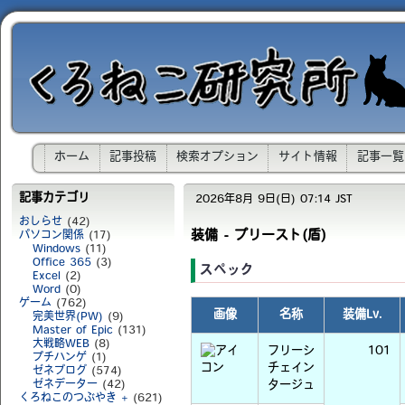
ホーム
記事投稿
検索オプション
サイト情報
記事一覧
記事カテゴリ
2026年8月 9日(日) 07:14 JST
おしらせ
(42)
装備 - プリースト(盾)
パソコン関係
(17)
Windows
(11)
Office 365
(3)
スペック
Excel
(2)
Word
(0)
ゲーム
(762)
画像
名称
装備Lv.
完美世界(PW)
(9)
Master of Epic
(131)
大戦略WEB
(8)
フリーシ
101
プチハンゲ
(1)
チェイン
ゼネブログ
(574)
ゼネデーター
(42)
タージュ
くろねこのつぶやき +
(621)