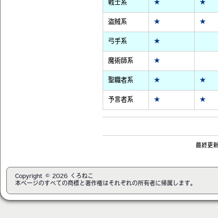
戦士系
★
★
盗賊系
★
★
弓手系
★
魔術師系
★
聖職者系
★
★
予言者系
★
★
最終更新日
Copyright © 2026 くろねこ
本ページのすべての商標と著作権はそれぞれの所有者に帰属します。