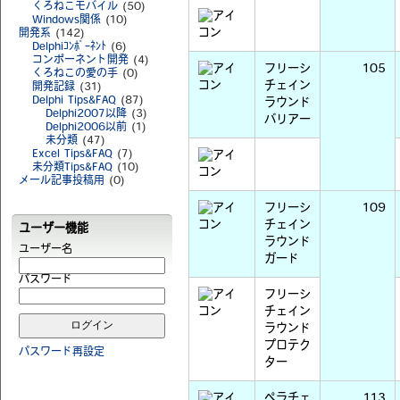
くろねこモバイル
(50)
Windows関係
(10)
開発系
(142)
Delphiｺﾝﾎﾟｰﾈﾝﾄ
(6)
コンポーネント開発
(4)
フリーシ
105
くろねこの愛の手
(0)
チェイン
開発記録
(31)
Delphi Tips&FAQ
(87)
ラウンド
Delphi2007以降
(3)
バリアー
Delphi2006以前
(1)
未分類
(47)
Excel Tips&FAQ
(7)
未分類Tips&FAQ
(10)
メール記事投稿用
(0)
フリーシ
109
チェイン
ユーザー機能
ラウンド
ユーザー名
ガード
パスワード
フリーシ
チェイン
ラウンド
プロテク
パスワード再設定
ター
ペラチェ
113