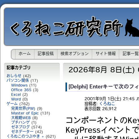
ホーム
記事投稿
検索オプション
サイト情報
記事一覧
記事カテゴリ
2026年8月 8日(土) 0
おしらせ
(42)
パソコン関係
(17)
Windows
(11)
[Delphi] Enterキーで次
Office 365
(3)
Excel
(2)
2001年9月 1日(土) 21:45 J
Word
(0)
投稿者:
くろねこ
ゲーム
(762)
表示回数
26,912
完美世界(PW)
(9)
Master of Epic
(131)
大戦略WEB
(8)
コンポーネントのKe
プチハンゲ
(1)
ゼネブログ
(574)
KeyPressイベン
ゼネデーター
(42)
くろねこのつぶやき +
(621)