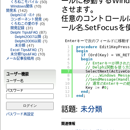
ールに移動するWin
くろねこモバイル
(50)
Windows関係
(10)
させます。
開発系
(142)
Delphiｺﾝﾎﾟｰﾈﾝﾄ
(6)
任意のコントロール
コンポーネント開発
(4)
くろねこの愛の手
(0)
ール名.SetFocus
開発記録
(31)
Delphi Tips&FAQ
(87)
Delphi2007以降
(3)
Enterキーで次のフィールドに移動す
Delphi2006以前
(1)
未分類
(47)
1
procedure
Edit1KeyPress
Excel Tips&FAQ
(7)
2
begin
3
if
(Ord(Key) = VK_RET
未分類Tips&FAQ
(10)
4
begin
メール記事投稿用
(0)
5
// Enterキーが押さ
6
// Delphi関数を使う方
7
SelectNext(ActiveCo
ユーザー機能
8
// ...Windows Me
9
//SendMessage(Handl
ユーザー名
10
// 通常のEnterキ
11
Key := #
0
;
12
end
;
パスワード
13
end
;
話題:
未分類
パスワード再設定
関連情報