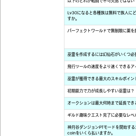
以下のどれが戦闘で不可欠品ではない
Lv30になると各種族は無料で族人に
すか。
パーフェクトワールドで無制限に薬を
巫霊を作成するには幻仙石がいくつ必
飛行ツールの速度をより速くできるア
巫霊が獲得できる最大のスキルポイン
初期能力で力が成長しやすい巫霊は？
オークションは最大何時まで延長でき
ギルド趣味クエスト完了に必要なレベ
神月谷ダンジョンPTモードを開始す
coinをいくら払いますか。