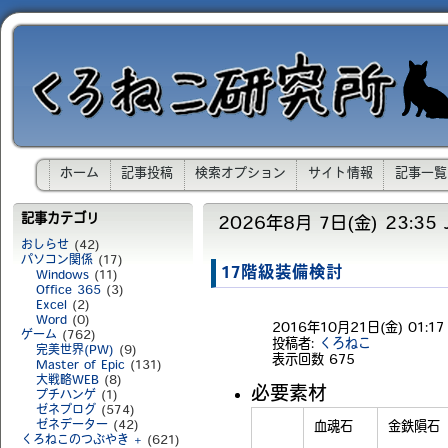
ホーム
記事投稿
検索オプション
サイト情報
記事一覧
記事カテゴリ
2026年8月 7日(金) 23:35 
おしらせ
(42)
パソコン関係
(17)
17階級装備検討
Windows
(11)
Office 365
(3)
Excel
(2)
Word
(0)
2016年10月21日(金) 01:17 
ゲーム
(762)
投稿者:
くろねこ
完美世界(PW)
(9)
表示回数
675
Master of Epic
(131)
大戦略WEB
(8)
必要素材
プチハンゲ
(1)
ゼネブログ
(574)
ゼネデーター
(42)
血魂石
金鉄隕石
くろねこのつぶやき +
(621)