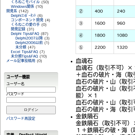
くろねこモバイル
(50)
Windows関係
(10)
②
400
240
開発系
(142)
Delphiｺﾝﾎﾟｰﾈﾝﾄ
(6)
コンポーネント開発
(4)
③
1600
960
くろねこの愛の手
(0)
開発記録
(31)
Delphi Tips&FAQ
(87)
④
1800
1080
Delphi2007以降
(3)
Delphi2006以前
(1)
⑤
2200
1320
未分類
(47)
Excel Tips&FAQ
(7)
未分類Tips&FAQ
(10)
血魂石
メール記事投稿用
(0)
血魂石（取引不可）×
＋血石の破片・海（取
ユーザー機能
血石の破片・山（取引
ユーザー名
血石の破片・山（取引
パスワード
能）×１
血石の破片・山（取引
血石の破片・海（取引
金鉄隕石
パスワード再設定
金鉄隕石（取引不可）
１＋鉄隕石の破・海（