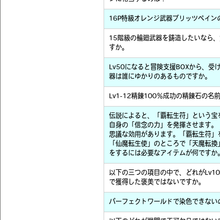
16P特級オレンジ武器ブリッツペイン
15階級の輪廻武器を鋳造したいなら
すか。
Lv50になると冒険支援BOXから、
器は誰にゆかりのあるものですか。
Lv1-12精錬100％成功の精錬石の名
伝説によると、「覇転生符」という宝
自身の「信念の力」を発揮させます。
思議な効用があります。「覇転生符」
「仙魔転生使」のところで「天魔転換
をするには必要なアイテムが何ですか
以下の三つの項目の中で、どれがLv1
で獲得した褒美ではないですか。
パーフェクトワールドで染色できない