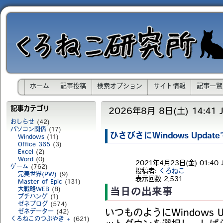
ホーム
記事投稿
検索オプション
サイト情報
記事一覧
記事カテゴリ
2026年8月 8日(土) 14:41 J
おしらせ
(42)
パソコン関係
(17)
ひさびさにWindows Upda
Windows
(11)
Office 365
(3)
Excel
(2)
Word
(0)
2021年4月23日(金) 01:40 
ゲーム
(762)
投稿者:
くろねこ
完美世界(PW)
(9)
表示回数
2,531
Master of Epic
(131)
大戦略WEB
(8)
当日の出来事
プチハンゲ
(1)
ゼネブログ
(574)
いつものようにWindows
ゼネデーター
(42)
くろねこのつぶやき +
(621)