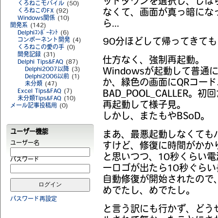
ットダウンを選択し、しば
くろねこモバイル
(50)
くろねこのFX
(92)
なくて、画面が真っ暗にな
Windows関係
(10)
ら...
開発系
(142)
Delphiｺﾝﾎﾟｰﾈﾝﾄ
(6)
コンポーネント開発
(4)
90分ほどして帰ってきて
くろねこの愛の手
(0)
開発記録
(31)
仕方なく、強制再起動。
Delphi Tips&FAQ
(87)
Delphi2007以降
(3)
Windowsが起動して普通
Delphi2006以前
(1)
か、緑色の画面にQRコー
未分類
(47)
Excel Tips&FAQ
(7)
BAD_POOL_CALLE
未分類Tips&FAQ
(10)
再起動して様子見。
メール記事投稿用
(0)
しかし、またもやBSoD。
ユーザー機能
まあ、最悪起動しなくても
ユーザー名
すけど、修復に時間がかかりま
と思いつつ、10秒くらい
パスワード
ーロゴが出たら10秒ぐら
自動修復が開始されたので
めでたし、めでたし。
パスワード再設定
と言う訳にも行かず、どうせW