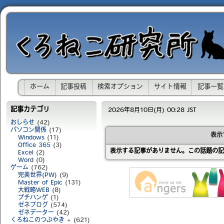
ホーム
記事投稿
検索オプション
サイト情報
記事一覧
記事カテゴリ
2026年8月10日(月) 00:28 JST
おしらせ
(42)
パソコン関係
(17)
表示
Windows
(11)
Office 365
(3)
表示する記事がありません。この話題の記
Excel
(2)
Word
(0)
ゲーム
(762)
完美世界(PW)
(9)
Master of Epic
(131)
大戦略WEB
(8)
プチハンゲ
(1)
ゼネブログ
(574)
ゼネデーター
(42)
くろねこのつぶやき +
(621)