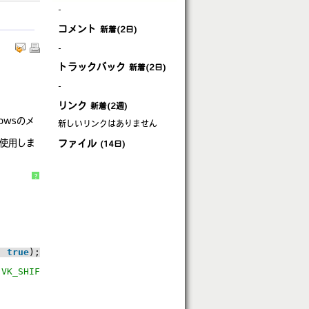
-
コメント
新着(2日)
-
トラックバック
新着(2日)
-
リンク
新着(2週)
owsのメ
新しいリンクはありません
を使用しま
ファイル
(14日)
?
, 
true
);
(VK_SHIFT) < 0), 0);