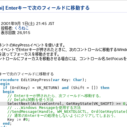
lphi] Enterキーで次のフィールドに移動する
2001年9月 1日(土) 21:45 JST
投稿者:
くろねこ
表示回数
26,915
ントのKeyPressイベントを使います。
essイベントでEnterキーが押されたときに、次のコントロールに移動するWind
を送ってフォーカスを移動させます。
ントロールにフォーカスを移動させる場合には、コントロール名.SetFocus
erキーで次のフィールドに移動する
procedure
Edit1KeyPress(
var
Key: 
Char
);
begin
if
(Ord(Key) = VK_RETURN) 
and
(Shift = []) 
then
begin
// Enterキーが押されたら、次フィールドへ移動する。
// Delphi関数を使う方法
SelectNext(ActiveControl, GetKeyState(VK_SHIFT) >= 
0
// ...Windows Messageを使用する方法
//SendMessage(Handle, WM_NEXTDLGCTL, Ord(GetKeyState
// 通常のEnterキーの処理をしないようにクリアしてしまおう。
Key := #
0
;
end
;