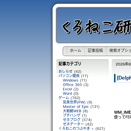
ホーム
記事投稿
検索オプシ
記事カテゴリ
2026年8月
おしらせ
(42)
パソコン関係
(17)
[Del
Windows
(11)
Office 365
(3)
Excel
(2)
Word
(0)
ゲーム
(762)
完美世界(PW)
(9)
Master of Epic
(131)
大戦略WEB
(8)
WM_IME
プチハンゲ
(1)
使ってFE
ゼネブログ
(574)
ゼネデーター
(42)
くろねこのつぶやき +
(621)