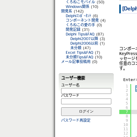
くろねこモバイル
(50)
Windows関係
(10)
[De
開発系
(142)
Delphiｺﾝﾎﾟｰﾈﾝﾄ
(6)
コンポーネント開発
(4)
くろねこの愛の手
(0)
開発記録
(31)
Delphi Tips&FAQ
(87)
Delphi2007以降
(3)
Delphi2006以前
(1)
未分類
(47)
コンポーネ
Excel Tips&FAQ
(7)
KeyPr
未分類Tips&FAQ
(10)
ッセージ
メール記事投稿用
(0)
任意のコ
す。
ユーザー機能
Ent
1
ユーザー名
2
3
パスワード
4
5
6
7
8
9
パスワード再設定
10
11
12