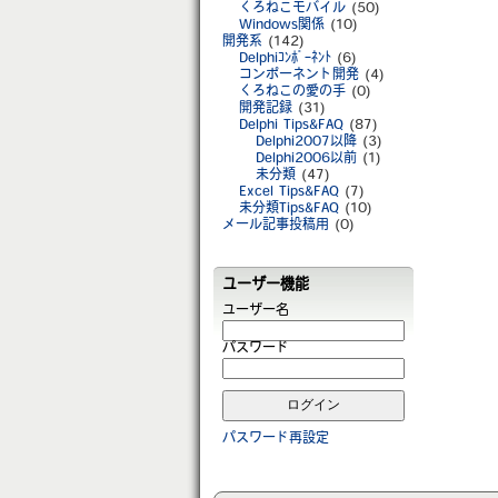
くろねこモバイル
(50)
Windows関係
(10)
開発系
(142)
Delphiｺﾝﾎﾟｰﾈﾝﾄ
(6)
コンポーネント開発
(4)
くろねこの愛の手
(0)
開発記録
(31)
Delphi Tips&FAQ
(87)
Delphi2007以降
(3)
Delphi2006以前
(1)
未分類
(47)
Excel Tips&FAQ
(7)
未分類Tips&FAQ
(10)
メール記事投稿用
(0)
ユーザー機能
ユーザー名
パスワード
パスワード再設定