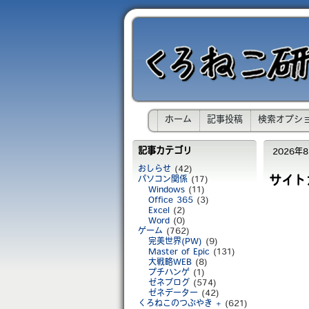
ホーム
記事投稿
検索オプシ
記事カテゴリ
2026年8月
おしらせ
(42)
サイト
パソコン関係
(17)
Windows
(11)
Office 365
(3)
Excel
(2)
Word
(0)
ゲーム
(762)
完美世界(PW)
(9)
Master of Epic
(131)
大戦略WEB
(8)
プチハンゲ
(1)
ゼネブログ
(574)
ゼネデーター
(42)
くろねこのつぶやき +
(621)