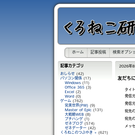
ホーム
記事投稿
検索オプシ
記事カテゴリ
2026年8月
おしらせ
(42)
友だち
パソコン関係
(17)
Windows
(11)
Office 365
(3)
タイ
Excel
(2)
発信
Word
(0)
ゲーム
(762)
発信元
完美世界(PW)
(9)
Master of Epic
(131)
宛先
大戦略WEB
(8)
宛先
プチハンゲ
(1)
ゼネブログ
(574)
メッ
ゼネデーター
(42)
くろねこのつぶやき +
(621)