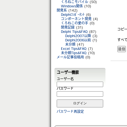
くろねこモバイル
(50)
Windows関係
(10)
開発系
(142)
Delphiｺﾝﾎﾟｰﾈﾝﾄ
(6)
コンポーネント開発
(4)
くろねこの愛の手
(0)
開発記録
(31)
コピー
Delphi Tips&FAQ
(87)
Delphi2007以降
(3)
すべ
Delphi2006以前
(1)
未分類
(47)
Excel Tips&FAQ
(7)
未分類Tips&FAQ
(10)
メール記事投稿用
(0)
ユーザー機能
ユーザー名
パスワード
パスワード再設定