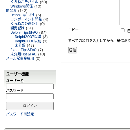
くろねこモバイル
(50)
Windows関係
(10)
開発系
(142)
Delphiｺﾝﾎﾟｰﾈﾝﾄ
(6)
コンポーネント開発
(4)
くろねこの愛の手
(0)
開発記録
(31)
コピー:
自
Delphi Tips&FAQ
(87)
Delphi2007以降
(3)
すべての項目を入力してから、送信ボ
Delphi2006以前
(1)
未分類
(47)
Excel Tips&FAQ
(7)
未分類Tips&FAQ
(10)
メール記事投稿用
(0)
ユーザー機能
ユーザー名
パスワード
パスワード再設定