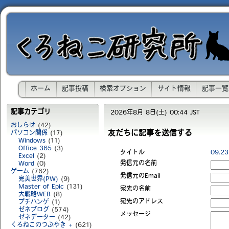
ホーム
記事投稿
検索オプション
サイト情報
記事一覧
記事カテゴリ
2026年8月 8日(土) 00:44 JST
おしらせ
(42)
友だちに記事を送信する
パソコン関係
(17)
Windows
(11)
Office 365
(3)
タイトル
09.
Excel
(2)
発信元の名前
Word
(0)
ゲーム
(762)
発信元のEmail
完美世界(PW)
(9)
Master of Epic
(131)
宛先の名前
大戦略WEB
(8)
宛先のアドレス
プチハンゲ
(1)
ゼネブログ
(574)
メッセージ
ゼネデーター
(42)
くろねこのつぶやき +
(621)