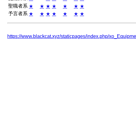
聖職者系
★
★
★
★
★
★
★
予言者系
★
★
★
★
★
★
★
https://www.blackcat.xyz/staticpages/index.php/xo_Equip