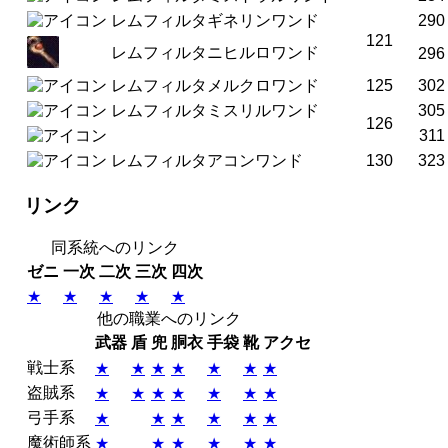
レムフィルタギネリンワンド
290
121
レムフィルタニヒルロワンド
296
レムフィルタメルクロワンド
125
302
レムフィルタミスリルワンド
305
126
311
レムフィルタアコンワンド
130
323
リンク
同系統へのリンク
ゼニ
一次
二次
三次
四次
★
★
★
★
★
他の職業へのリンク
武器
盾
兜
胴衣
手袋
靴
アクセ
戦士系
★
★
★
★
★
★
★
盗賊系
★
★
★
★
★
★
★
弓手系
★
★
★
★
★
★
魔術師系
★
★
★
★
★
★