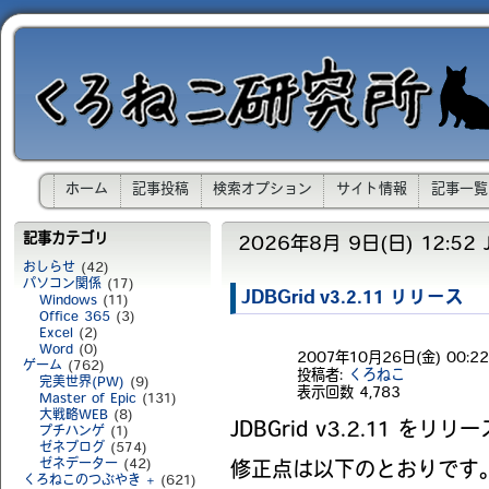
ホーム
記事投稿
検索オプション
サイト情報
記事一覧
記事カテゴリ
2026年8月 9日(日) 12:52 
おしらせ
(42)
パソコン関係
(17)
JDBGrid v3.2.11 リリース
Windows
(11)
Office 365
(3)
Excel
(2)
Word
(0)
2007年10月26日(金) 00:22
ゲーム
(762)
投稿者:
くろねこ
完美世界(PW)
(9)
表示回数
4,783
Master of Epic
(131)
大戦略WEB
(8)
JDBGrid v3.2.11 を
プチハンゲ
(1)
ゼネブログ
(574)
ゼネデーター
(42)
修正点は以下のとおりです
くろねこのつぶやき +
(621)