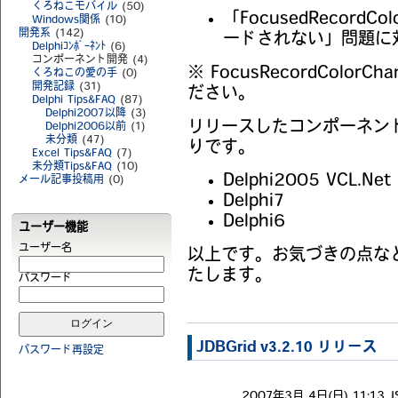
くろねこモバイル
(50)
「FocusedRecord
Windows関係
(10)
開発系
(142)
ードされない」問題に
Delphiｺﾝﾎﾟｰﾈﾝﾄ
(6)
コンポーネント開発 (4)
※ FocusRecordCol
くろねこの愛の手
(0)
開発記録
(31)
ださい。
Delphi Tips&FAQ
(87)
Delphi2007以降
(3)
リリースしたコンポーネント
Delphi2006以前
(1)
未分類
(47)
りです。
Excel Tips&FAQ
(7)
未分類Tips&FAQ
(10)
Delphi2005 VCL.Ne
メール記事投稿用
(0)
Delphi7
Delphi6
ユーザー機能
ユーザー名
以上です。お気づきの点な
たします。
パスワード
JDBGrid v3.2.10 リリース
パスワード再設定
2007年3月 4日(日) 11:13 J