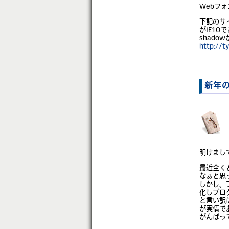
Webフ
下記のサ
がIE10
shado
http://t
新年
明けまし
最近全く
なぁと思
しかし、ブ
化しブロ
と言い訳
が実情であ
がんばっ