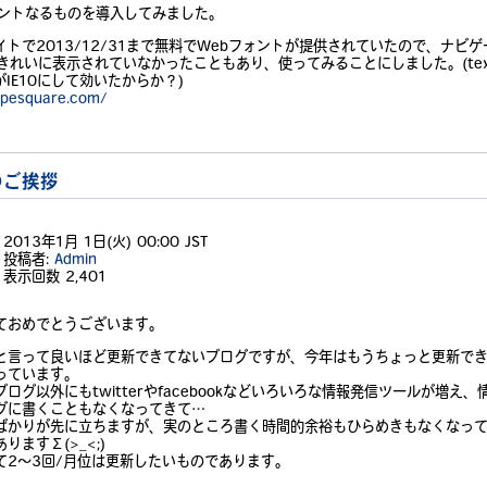
ォントなるものを導入してみました。
イトで2013/12/31まで無料でWebフォントが提供されていたので、ナビ
できれいに表示されていなかったこともあり、使ってみることにしました。(tex
wがIE10にして効いたからか？)
ypesquare.com/
のご挨拶
2013年1月 1日(火) 00:00 JST
投稿者:
Admin
表示回数
2,401
ておめでとうございます。
と言って良いほど更新できてないブログですが、今年はもうちょっと更新で
っています。
ログ以外にもtwitterやfacebookなどいろいろな情報発信ツールが増え、
グに書くこともなくなってきて…
ばかりが先に立ちますが、実のところ書く時間的余裕もひらめきもなくなっ
りますΣ(>_<;)
て2～3回/月位は更新したいものであります。