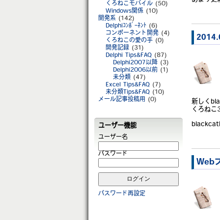
くろねこモバイル
(50)
Windows関係
(10)
開発系
(142)
Delphiｺﾝﾎﾟｰﾈﾝﾄ
(6)
コンポーネント開発
(4)
2014
くろねこの愛の手
(0)
開発記録
(31)
Delphi Tips&FAQ
(87)
Delphi2007以降
(3)
Delphi2006以前
(1)
未分類
(47)
Excel Tips&FAQ
(7)
未分類Tips&FAQ
(10)
メール記事投稿用
(0)
新しくbl
くろねこ
blackc
ユーザー機能
ユーザー名
パスワード
Web
パスワード再設定