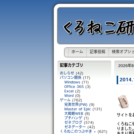
ホーム
記事投稿
検索オプシ
記事カテゴリ
2026年8月
おしらせ
(42)
パソコン関係
(17)
201
Windows
(11)
Office 365
(3)
Excel
(2)
Word
(0)
ゲーム
(762)
完美世界(PW)
(9)
Master of Epic
(131)
大戦略WEB
(8)
サイトを
プチハンゲ
(1)
ゼネブログ
(574)
くろねこ研究
ゼネデーター
(42)
りました
くろねこのつぶやき +
(621)
あまり更