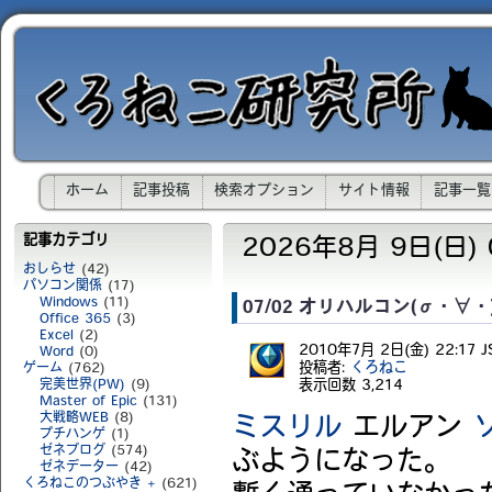
ホーム
記事投稿
検索オプション
サイト情報
記事一覧
記事カテゴリ
2026年8月 9日(日) 0
おしらせ
(42)
パソコン関係
(17)
Windows
(11)
07/02 オリハルコン(σ・∀・)σ
Office 365
(3)
Excel
(2)
2010年7月 2日(金) 22:17 J
Word
(0)
投稿者:
くろねこ
ゲーム
(762)
表示回数
3,214
完美世界(PW)
(9)
Master of Epic
(131)
大戦略WEB
(8)
ミスリル
エルアン
プチハンゲ
(1)
ゼネブログ
(574)
ぶようになった。
ゼネデーター
(42)
くろねこのつぶやき +
(621)