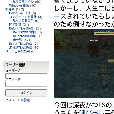
暫く通っていなかっ
くろねこモバイル
(50)
Windows関係
(10)
しかーし、人生二度
開発系
(142)
Delphiｺﾝﾎﾟｰﾈﾝﾄ
(6)
ース
されていたらし
コンポーネント開発
(4)
くろねこの愛の手
(0)
のため倒せなかった
開発記録
(31)
Delphi Tips&FAQ
(87)
Delphi2007以降
(3)
Delphi2006以前
(1)
未分類
(47)
Excel Tips&FAQ
(7)
未分類Tips&FAQ
(10)
メール記事投稿用
(0)
ユーザー機能
ユーザー名
パスワード
パスワード再設定
今回は深夜かつFSの
うさんを
呼び出し
手