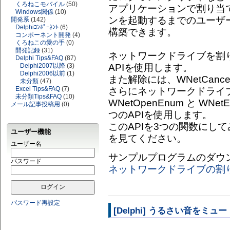
くろねこモバイル
(50)
アプリケーションで割り当
Windows関係
(10)
ンを起動するまでのユーザ
開発系
(142)
Delphiｺﾝﾎﾟｰﾈﾝﾄ
(6)
構築できます。
コンポーネント開発
(4)
くろねこの愛の手
(0)
開発記録
(31)
ネットワークドライブを割り当て
Delphi Tips&FAQ
(87)
APIを使用します。
Delphi2007以降
(3)
Delphi2006以前
(1)
また解除には、WNetCancel
未分類
(47)
Excel Tips&FAQ
(7)
さらにネットワークドライ
未分類Tips&FAQ
(10)
WNetOpenEnum と WNetE
メール記事投稿用
(0)
つのAPIを使用します。
このAPIを3つの関数にし
ユーザー機能
を見てください。
ユーザー名
サンプルプログラムのダウ
パスワード
ネットワークドライブの割り
パスワード再設定
[Delphi] うるさい音をミュ