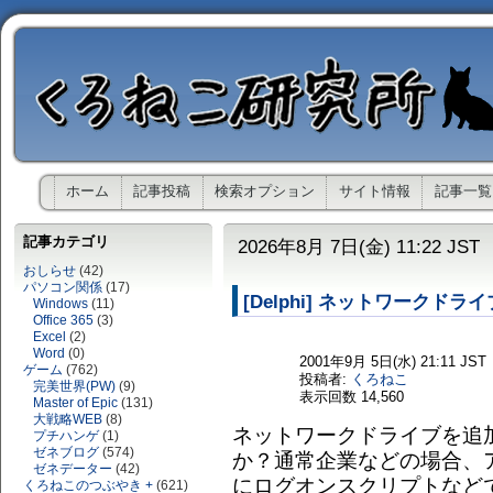
ホーム
記事投稿
検索オプション
サイト情報
記事一覧
記事カテゴリ
2026年8月 7日(金) 11:22 JST
おしらせ
(42)
パソコン関係
(17)
[Delphi] ネットワークド
Windows
(11)
Office 365
(3)
Excel
(2)
Word
(0)
2001年9月 5日(水) 21:11 JST
ゲーム
(762)
投稿者:
くろねこ
完美世界(PW)
(9)
表示回数
14,560
Master of Epic
(131)
大戦略WEB
(8)
ネットワークドライブを追
プチハンゲ
(1)
ゼネブログ
(574)
か？通常企業などの場合、
ゼネデーター
(42)
にログオンスクリプトなど
くろねこのつぶやき +
(621)