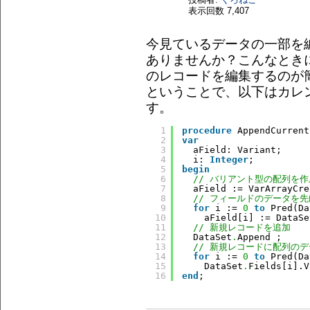
表示回数
7,407
今見ているデータの一部を
ありませんか？こんなとき
のレコードを編集するのが簡
ということで、以下はカレ
す。
1
procedure
AppendCurrent
2
var
3
aField: Variant; 
4
i: 
Integer
; 
5
begin
6
// バリアント型の配列を作
7
aField := VarArrayCre
8
// フィールドのデータを
9
for
i := 
0
to
Pred(Da
10
aField[i] := DataSe
11
// 新規レコードを追加 
12
DataSet
.
Append ; 
13
// 新規レコードに配列の
14
for
i := 
0
to
Pred(Da
15
DataSet
.
Fields[i].V
16
end
; 