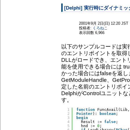
[Delphi] 実行時にダイナ
2001年9月 2日(日) 12:20 JST
投稿者:
くろねこ
表示回数
6,966
以下のサンプルコードは実
のエントリポイントを取得
DLLがロードでき、エン
能を使用できる場合には tr
かった場合にはfalseを返
GetModuleHandle、GetP
定した名前のエントリポイ
DelphiがControlユ
す。
1
function
FuncAvail(Lib,
2
Pointer
): 
boolean
;
3
begin
4
Result := 
false
;
5
hnd := 
0
;
6
if
LoadLibrary(
PChar
(