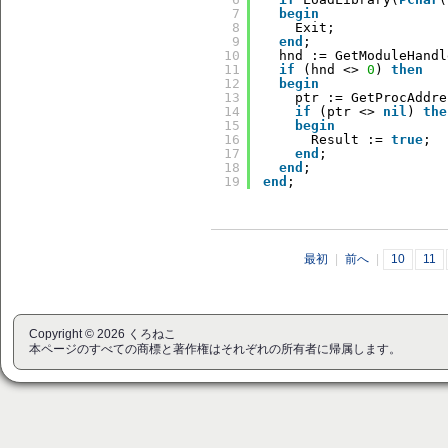
7
begin
8
Exit;
9
end
;
10
hnd := GetModuleHandl
11
if
(hnd <> 
0
) 
then
12
begin
13
ptr := GetProcAddre
14
if
(ptr <> 
nil
) 
the
15
begin
16
Result := 
true
;
17
end
;
18
end
;
19
end
;
最初
|
前へ
|
10
11
Copyright © 2026 くろねこ
本ページのすべての商標と著作権はそれぞれの所有者に帰属します。