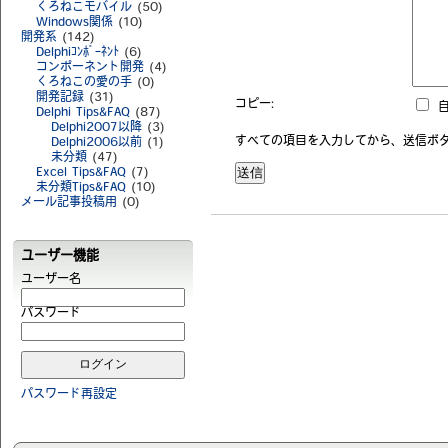
くろねこモバイル
(50)
Windows関係
(10)
開発系
(142)
Delphiｺﾝﾎﾟｰﾈﾝﾄ
(6)
コンポーネント開発
(4)
くろねこの愛の手
(0)
開発記録
(31)
コピー:
自
Delphi Tips&FAQ
(87)
Delphi2007以降
(3)
すべての項目を入力してから、送信ボ
Delphi2006以前
(1)
未分類
(47)
Excel Tips&FAQ
(7)
未分類Tips&FAQ
(10)
メール記事投稿用
(0)
ユーザー機能
ユーザー名
パスワード
パスワード再設定