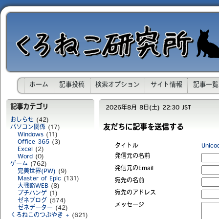
ホーム
記事投稿
検索オプション
サイト情報
記事一覧
記事カテゴリ
2026年8月 8日(土) 22:30 JST
おしらせ
(42)
友だちに記事を送信する
パソコン関係
(17)
Windows
(11)
Office 365
(3)
タイトル
Uni
Excel
(2)
発信元の名前
Word
(0)
ゲーム
(762)
発信元のEmail
完美世界(PW)
(9)
Master of Epic
(131)
宛先の名前
大戦略WEB
(8)
宛先のアドレス
プチハンゲ
(1)
ゼネブログ
(574)
メッセージ
ゼネデーター
(42)
くろねこのつぶやき +
(621)