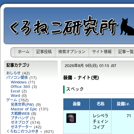
ホーム
記事投稿
検索オプション
サイト情報
記事一覧
記事カテゴリ
2026年8月 9日(日) 01:15 JST
おしらせ
(42)
装備 - ナイト(兜)
パソコン関係
(17)
Windows
(11)
Office 365
(3)
スペック
Excel
(2)
Word
(0)
ゲーム
(762)
画像
名称
装備Lv.
完美世界(PW)
(9)
Master of Epic
(131)
大戦略WEB
(8)
レシペラ
71
プチハンゲ
(1)
チェイン
ゼネブログ
(574)
ゼネデーター
(42)
コイプ
くろねこのつぶやき +
(621)