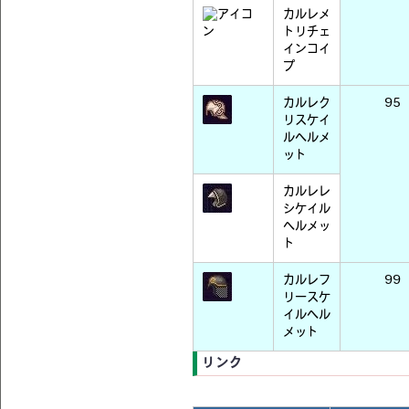
カルレメ
トリチェ
インコイ
プ
カルレク
95
リスケイ
ルヘルメ
ット
カルレレ
シケイル
ヘルメッ
ト
カルレフ
99
リースケ
イルヘル
メット
リンク