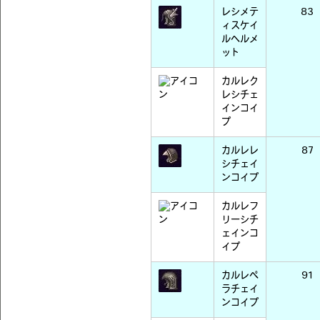
レシメテ
83
ィスケイ
ルヘルメ
ット
カルレク
レシチェ
インコイ
プ
カルレレ
87
シチェイ
ンコイプ
カルレフ
リーシチ
ェインコ
イプ
カルレペ
91
ラチェイ
ンコイプ