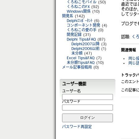
くろねこモバイル
(50)
直近では
くろねこのFX
(92)
そのほか
Windows関係
(10)
してリタ
開発系
(142)
Delphiｺﾝﾎﾟｰﾈﾝﾄ
(6)
ブログで
コンポーネント開発
(4)
くろねこの愛の手
(0)
開発記録
(31)
話題:
く
Delphi Tips&FAQ
(87)
Delphi2007以降
(3)
Delphi2006以前
(1)
関連情報
未分類
(47)
Excel Tips&FAQ
(7)
同じ投
未分類Tips&FAQ
(10)
同じ話
メール記事投稿用
(0)
トラック
このエント
ユーザー機能
この記事
ユーザー名
パスワード
パスワード再設定