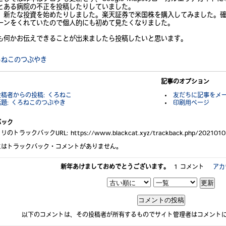
とある病院の不正を投稿したりしていました。
、新たな投資を始めたりしました。楽天証券で米国株を購入してみました。
ーンをくれていたので個人的にも初めて見たくなりました。
も何かお伝えできることが出来ましたら投稿したいと思います。
ろねこのつぶやき
記事のオプション
稿者からの投稿: くろねこ
友だちに記事をメ
題: くろねこのつぶやき
印刷用ページ
バック
リのトラックバックURL:
https://www.blackcat.xyz/trackback.php/20210
にはトラックバック・コメントがありません。
新年あけましておめでとうございます。
1 コメント
アカ
以下のコメントは、その投稿者が所有するものでサイト管理者はコメント