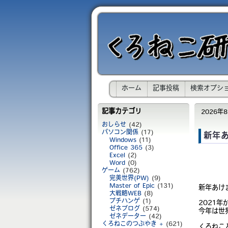
ホーム
記事投稿
検索オプシ
記事カテゴリ
2026年8月
おしらせ
(42)
パソコン関係
(17)
新年
Windows
(11)
Office 365
(3)
Excel
(2)
Word
(0)
ゲーム
(762)
完美世界(PW)
(9)
Master of Epic
(131)
新年あけ
大戦略WEB
(8)
プチハンゲ
(1)
2021
ゼネブログ
(574)
今年は世
ゼネデーター
(42)
くろねこのつぶやき +
(621)
くろねこ