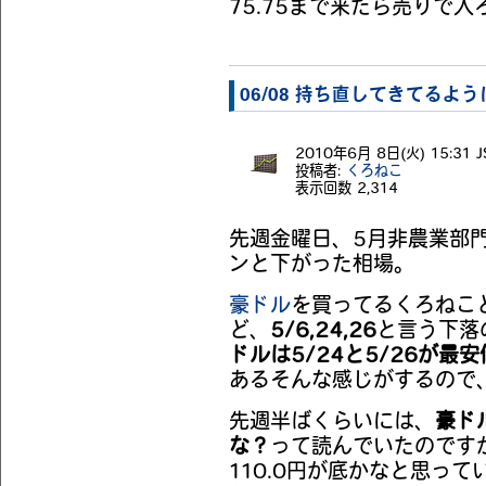
75.75まで来たら売りで入
06/08 持ち直してきてるよ
2010年6月 8日(火) 15:31 J
投稿者:
くろねこ
表示回数
2,314
先週金曜日、5月非農業部
ンと下がった相場。
豪ドル
を買ってるくろねこ
ど、
5/6,24,26
と言う下落
ドルは5/24と5/26が最安
あるそんな感じがするので
先週半ばくらいには、
豪ドル
な？
って読んでいたのです
110.0円が底かなと思っ