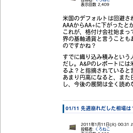
投稿者:
くろねこ
表示回数
2,409
米国のデフォルトは回避さ
AAAからAA+に下がったと
これが、格付け会社始まっ
界の基軸通貨と言うことも
のですかね？
すでに織り込み積みという
だし。A&Pのレポートには
るよ？と指摘されていると
あまり円高になると、また
し、今後の展開は全く読め
01/11 先週崩れだした相場は
2011年1月11日(火) 00:31 J
投稿者:
くろねこ