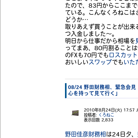
たので、83円からここま
ている。こんなくろねこは
どうか…
取りあえず買うことが出来
つ入金しました～。
明日から仕事だから相場を
ってまあ、80円割ること
のFXも70円でも
ロスカット
おいしい
スワップ
でも
いた
08/24 野田財務相、緊急
心を持って見て行く」
2010年8月24日(火) 17:57 J
投稿者:
くろねこ
表示回数
2,833
野田佳彦
財務相
は24日夕、