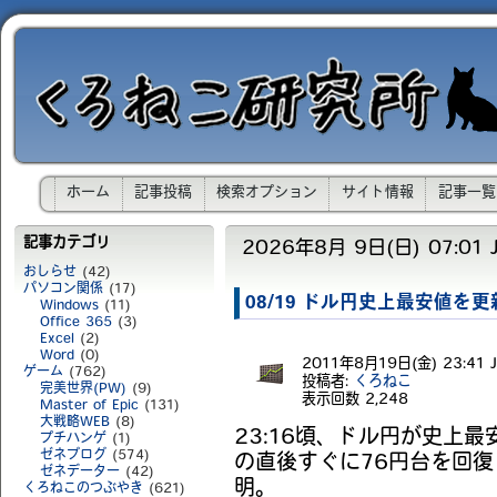
ホーム
記事投稿
検索オプション
サイト情報
記事一覧
記事カテゴリ
2026年8月 9日(日) 07:01 J
おしらせ
(42)
パソコン関係
(17)
08/19 ドル円史上最安値を
Windows
(11)
Office 365
(3)
Excel
(2)
Word
(0)
2011年8月19日(金) 23:41 J
ゲーム
(762)
投稿者:
くろねこ
完美世界(PW)
(9)
表示回数
2,248
Master of Epic
(131)
大戦略WEB
(8)
23:16頃、ドル円が史上最
プチハンゲ
(1)
ゼネブログ
(574)
の直後すぐに76円台を回
ゼネデーター
(42)
明。
くろねこのつぶやき
(621)