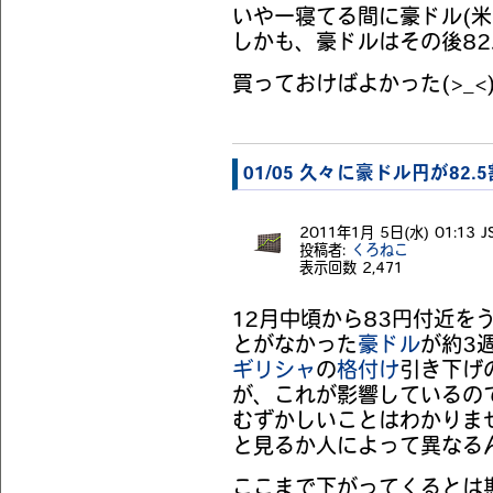
いやー寝てる間に豪ドル(米
しかも、豪ドルはその後82
買っておけばよかった(>_<
01/05 久々に豪ドル円が82.
2011年1月 5日(水) 01:13 J
投稿者:
くろねこ
表示回数
2,471
12月中頃から83円付近を
とがなかった
豪ドル
が約3
ギリシャ
の
格付け
引き下げ
が、これが影響しているの
むずかしいことはわかりま
と見るか人によって異なる
ここまで下がってくるとは