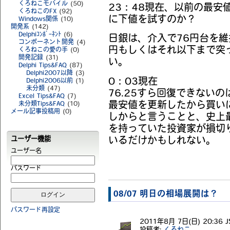
くろねこモバイル
(50)
23：48現在、以前の最安
くろねこのFX
(92)
に下値を試すのか？
Windows関係
(10)
開発系
(142)
Delphiｺﾝﾎﾟｰﾈﾝﾄ
(6)
日銀は、介入で76円台を維
コンポーネント開発
(4)
円もしくはそれ以下まで突
くろねこの愛の手
(0)
開発記録
(31)
い。
Delphi Tips&FAQ
(87)
Delphi2007以降
(3)
0：03現在
Delphi2006以前
(1)
未分類
(47)
76.25すら回復できない
Excel Tips&FAQ
(7)
未分類Tips&FAQ
(10)
最安値を更新したから買い
メール記事投稿用
(0)
しからと言うことと、史上
を持っていた投資家が損切
ユーザー機能
いるだけかもしれない。
ユーザー名
パスワード
08/07 明日の相場展開は？
パスワード再設定
2011年8月 7日(日) 20:36 J