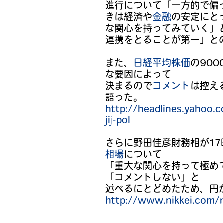
進行について「一方的で偏
きは経済や
金融
の安定にと
な関心を持ってみていく」
連携をとることが第一」と
また、
日経平均株価
の90
な要因によって
決まるので
コメント
は控え
語った。
http://headlines.yahoo
jij-pol
さらに野田佳彦財務相が1
相場
について
「重大な関心を持って極め
「コメントしない」と
述べるにとどめたため、円
http://www.nikkei.co