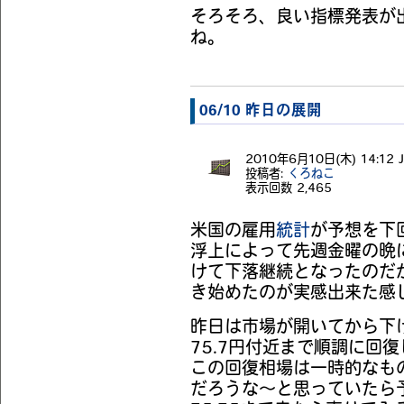
そろそろ、良い指標発表が
ね。
06/10 昨日の展開
2010年6月10日(木) 14:12 J
投稿者:
くろねこ
表示回数
2,465
米国の雇用
統計
が予想を下
浮上によって先週金曜の晩
けて下落継続となったのだ
き始めたのが実感出来た感
昨日は市場が開いてから下
75.7円付近まで順調に回
この回復相場は一時的なも
だろうな～と思っていたら