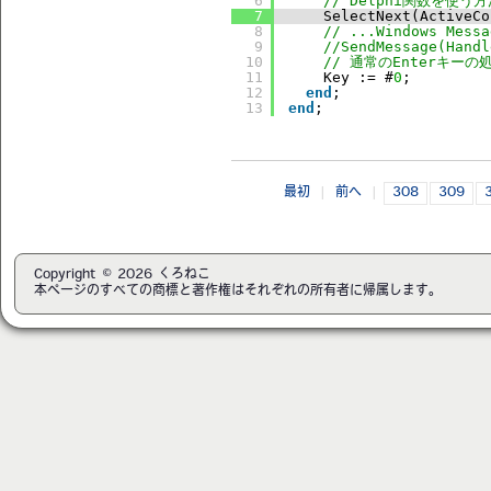
6
// Delphi関数を使う方
7
SelectNext(ActiveCo
8
// ...Windows Me
9
//SendMessage(Handl
10
// 通常のEnterキ
11
Key := #
0
;
12
end
;
13
end
;
最初
|
前へ
|
308
309
Copyright © 2026 くろねこ
本ページのすべての商標と著作権はそれぞれの所有者に帰属します。