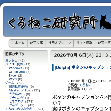
ホーム
記事投稿
検索オプション
サイト情報
記事一覧
記事カテゴリ
2026年8月 6日(木) 23:13 
おしらせ
(42)
パソコン関係
(17)
[Delphi] ボタンのキャプシ
Windows
(11)
Office 365
(3)
Excel
(2)
Word
(0)
2001年9月 1日(土) 21:55 J
ゲーム
(762)
投稿者:
くろねこ
完美世界(PW)
(9)
表示回数
11,521
Master of Epic
(131)
大戦略WEB
(8)
ボタンのキャプションを2
プチハンゲ
(1)
ゼネブログ
(574)
か？
ゼネデーター
(42)
実はボタンのキャプション
くろねこのつぶやき +
(621)