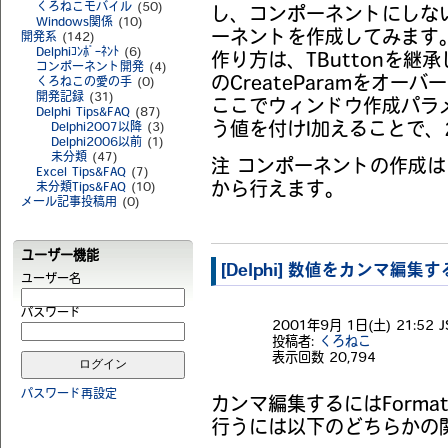
くろねこモバイル
(50)
し、コンポーネントにしな
Windows関係
(10)
ーネントを作成してみます
開発系
(142)
Delphiｺﾝﾎﾟｰﾈﾝﾄ
(6)
作り方は、TButtonを
コンポーネント開発
(4)
のCreateParamをオー
くろねこの愛の手
(0)
開発記録
(31)
ここでウィンドウ作成パラメータ
Delphi Tips&FAQ
(87)
う値を付けl加えることで
Delphi2007以降
(3)
Delphi2006以前
(1)
未分類
(47)
注 コンポーネントの作成は
Excel Tips&FAQ
(7)
未分類Tips&FAQ
(10)
から行えます。
メール記事投稿用
(0)
ユーザー機能
[Delphi] 数値をカンマ編集す
ユーザー名
パスワード
2001年9月 1日(土) 21:52 J
投稿者:
くろねこ
表示回数
20,794
パスワード再設定
カンマ編集するにはForm
行うには以下のどちらかの