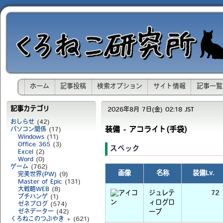
ホーム
記事投稿
検索オプション
サイト情報
記事一覧
記事カテゴリ
2026年8月 7日(金) 02:18 JST
おしらせ
(42)
装備 - アコライト(手袋)
パソコン関係
(17)
Windows
(11)
Office 365
(3)
スペック
Excel
(2)
Word
(0)
ゲーム
(762)
画像
名称
装備Lv.
完美世界(PW)
(9)
Master of Epic
(131)
大戦略WEB
(8)
ジュレテ
72
プチハンゲ
(1)
ィログロ
ゼネブログ
(574)
ゼネデーター
(42)
ーブ
くろねこのつぶやき +
(621)