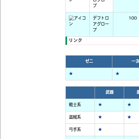
ログロー
ブ
デフトロ
100
アグロー
ブ
リンク
ゼニ
一
★
★
武器
戦士系
★
★
盗賊系
★
★
弓手系
★