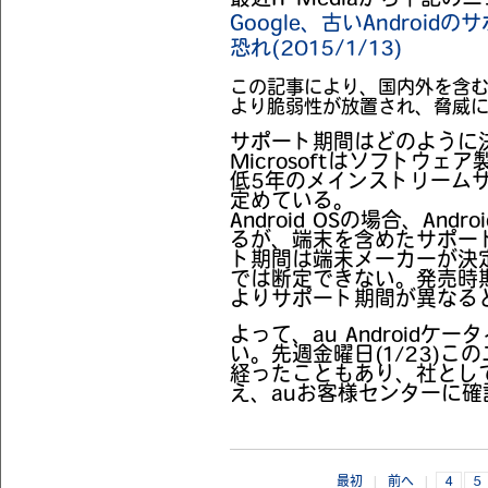
最近IT Mediaから下記
Google、古いAndroi
恐れ(2015/1/13)
この記事により、国内外を含むA
より脆弱性が放置され、脅威
サポート期間はどのように
Microsoftはソフトウ
低5年のメインストリームサ
定めている。
Android OSの場合、
Andr
るが、端末を含めた
サポー
ト期間は端末メーカーが決定
では断定できない。発売時
よりサポート期間が異なる
よって、au Android
い。先週金曜日(1/23)
経ったこともあり、社とし
え、auお客様センターに
最初
|
前へ
|
4
5