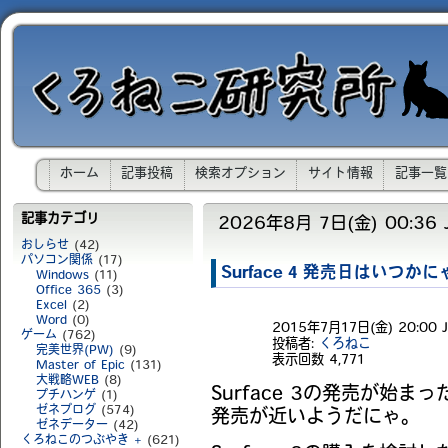
ホーム
記事投稿
検索オプション
サイト情報
記事一覧
記事カテゴリ
2026年8月 7日(金) 00:36 
おしらせ
(42)
パソコン関係
(17)
Surface 4 発売日はいつかに
Windows
(11)
Office 365
(3)
Excel
(2)
Word
(0)
2015年7月17日(金) 20:00 J
ゲーム
(762)
投稿者:
くろねこ
完美世界(PW)
(9)
表示回数
4,771
Master of Epic
(131)
大戦略WEB
(8)
Surface 3の発売が始まっ
プチハンゲ
(1)
ゼネブログ
(574)
発売が近いようだにゃ。
ゼネデーター
(42)
くろねこのつぶやき +
(621)