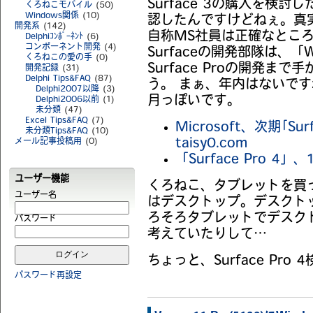
Surface 3の購入を検討
くろねこモバイル
(50)
Windows関係
(10)
認したんですけどねぇ。真
開発系
(142)
自称MS社員は正確なとこ
Delphiｺﾝﾎﾟｰﾈﾝﾄ
(6)
コンポーネント開発
(4)
Surfaceの開発部隊は、
「W
くろねこの愛の手
(0)
Surface Proの開発
開発記録
(31)
Delphi Tips&FAQ
(87)
う。 まぁ、年内はないです
Delphi2007以降
(3)
月っぽいです。
Delphi2006以前
(1)
未分類
(47)
Excel Tips&FAQ
(7)
Microsoft、次期｢Su
未分類Tips&FAQ
(10)
メール記事投稿用
(0)
taisy0.com
「Surface Pro 4」
ユーザー機能
くろねこ、タブレットを買
ユーザー名
はデスクトップ。デスクト
ろそろタブレットでデスク
パスワード
考えていたりして…
ちょっと、Surface Pr
パスワード再設定