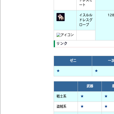
ドレスミ
ート
イスルル
12
ドレスグ
ローブ
リンク
ゼニ
一
★
★
武器
戦士系
★
★
盗賊系
★
★