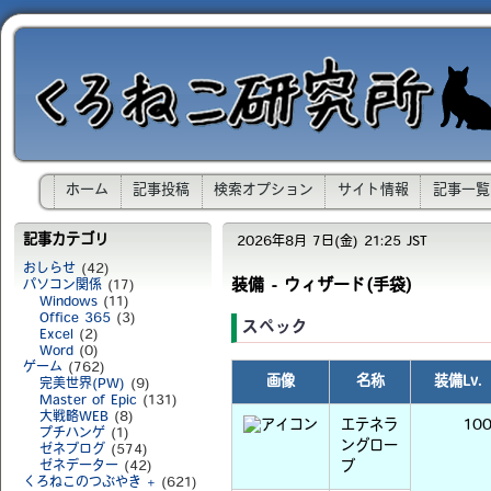
ホーム
記事投稿
検索オプション
サイト情報
記事一覧
記事カテゴリ
2026年8月 7日(金) 21:25 JST
おしらせ
(42)
装備 - ウィザード(手袋)
パソコン関係
(17)
Windows
(11)
Office 365
(3)
スペック
Excel
(2)
Word
(0)
ゲーム
(762)
画像
名称
装備Lv.
完美世界(PW)
(9)
Master of Epic
(131)
大戦略WEB
(8)
エテネラ
10
プチハンゲ
(1)
ングロー
ゼネブログ
(574)
ゼネデーター
(42)
ブ
くろねこのつぶやき +
(621)