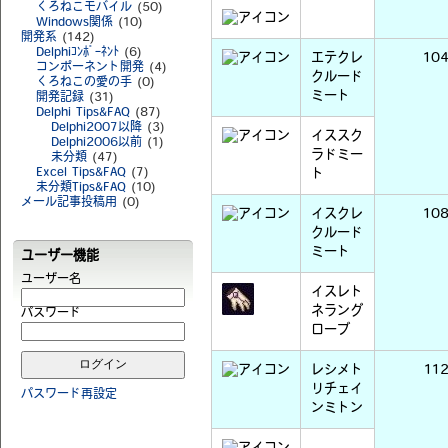
くろねこモバイル
(50)
Windows関係
(10)
開発系
(142)
Delphiｺﾝﾎﾟｰﾈﾝﾄ
(6)
エテクレ
10
コンポーネント開発
(4)
クルード
くろねこの愛の手
(0)
ミート
開発記録
(31)
Delphi Tips&FAQ
(87)
Delphi2007以降
(3)
イススク
Delphi2006以前
(1)
ラドミー
未分類
(47)
Excel Tips&FAQ
(7)
ト
未分類Tips&FAQ
(10)
メール記事投稿用
(0)
イスクレ
10
クルード
ミート
ユーザー機能
ユーザー名
イスレト
ネラング
パスワード
ローブ
レシメト
11
リチェイ
パスワード再設定
ンミトン