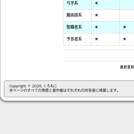
弓手系
★
魔術師系
★
聖職者系
★
★
予言者系
★
★
最終更新日
Copyright © 2026 くろねこ
本ページのすべての商標と著作権はそれぞれの所有者に帰属します。